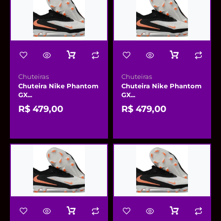
Chuteiras
Chuteiras
Chuteira Nike Phantom
Chuteira Nike Phantom
GX...
GX...
R$
479,00
R$
479,00