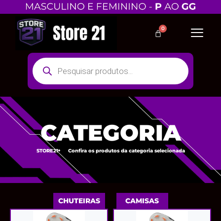
CATEGORIA
STORE21
Confira os produtos da categoria selecionada
CHUTEIRAS
CAMISAS